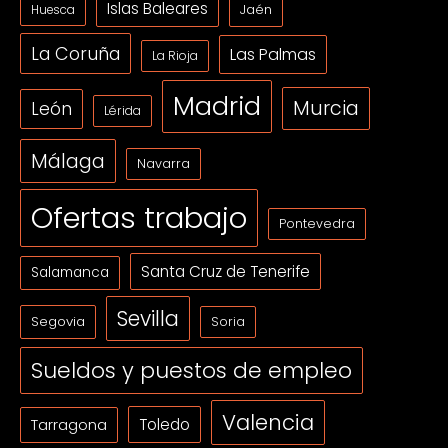
Islas Baleares
Jaén
Huesca
La Coruña
Las Palmas
La Rioja
Madrid
Murcia
León
Lérida
Málaga
Navarra
Ofertas trabajo
Pontevedra
Santa Cruz de Tenerife
Salamanca
Sevilla
Segovia
Soria
Sueldos y puestos de empleo
Valencia
Tarragona
Toledo