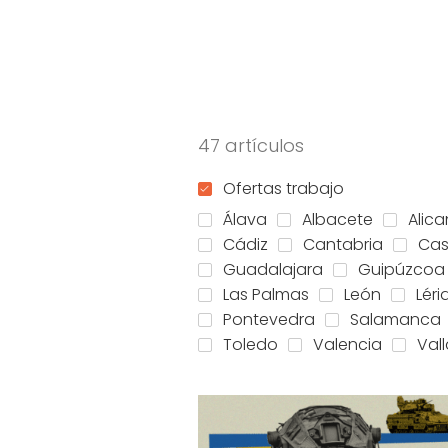
47 artículos
Ofertas trabajo
Álava
Albacete
Alica
Cádiz
Cantabria
Cas
Guadalajara
Guipúzcoa
Las Palmas
León
Léri
Pontevedra
Salamanca
Toledo
Valencia
Val