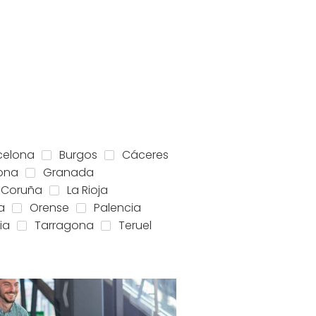
celona
Burgos
Cáceres
ona
Granada
 Coruña
La Rioja
a
Orense
Palencia
ia
Tarragona
Teruel