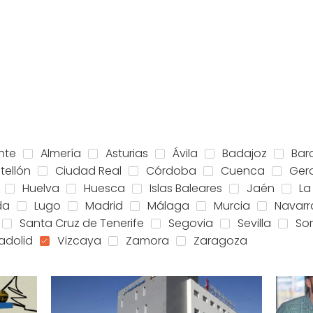
nte
Almería
Asturias
Ávila
Badajoz
Bar
tellón
Ciudad Real
Córdoba
Cuenca
Ger
Huelva
Huesca
Islas Baleares
Jaén
La
da
Lugo
Madrid
Málaga
Murcia
Navarr
Santa Cruz de Tenerife
Segovia
Sevilla
Sor
ladolid
Vizcaya
Zamora
Zaragoza