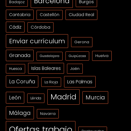
Barcelona
Burgos
Badajoz
Cantabria
Ciudad Real
Castellón
Cádiz
Córdoba
Enviar currículum
Gerona
Granada
Huelva
Guipúzcoa
Guadalajara
Islas Baleares
Jaén
Huesca
La Coruña
Las Palmas
La Rioja
Madrid
Murcia
León
Lérida
Málaga
Navarra
Ofertas trabajo