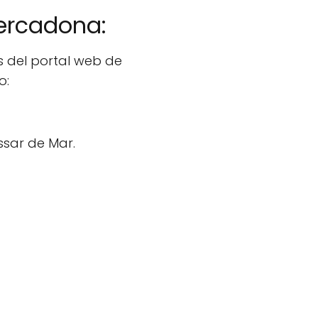
Mercadona:
s del portal web de
o:
ssar de Mar.