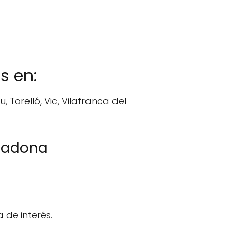
s en:
Torelló, Vic, Vilafranca del
rcadona
 de interés.