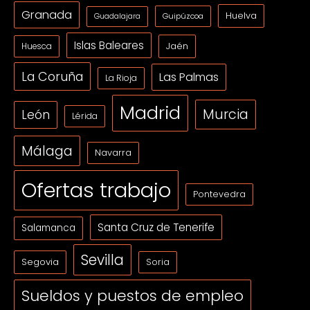
Granada
Huelva
Guipúzcoa
Guadalajara
Islas Baleares
Jaén
Huesca
La Coruña
Las Palmas
La Rioja
Madrid
Murcia
León
Lérida
Málaga
Navarra
Ofertas trabajo
Pontevedra
Santa Cruz de Tenerife
Salamanca
Sevilla
Segovia
Soria
Sueldos y puestos de empleo