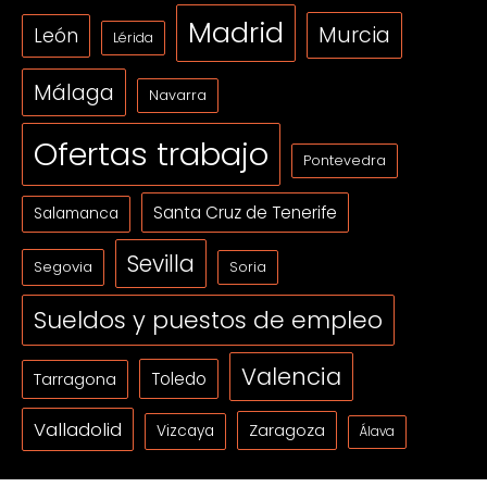
Madrid
Murcia
León
Lérida
Málaga
Navarra
Ofertas trabajo
Pontevedra
Santa Cruz de Tenerife
Salamanca
Sevilla
Segovia
Soria
Sueldos y puestos de empleo
Valencia
Tarragona
Toledo
Valladolid
Zaragoza
Vizcaya
Álava