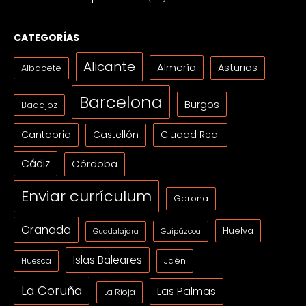
CATEGORÍAS
Alicante
Almería
Asturias
Albacete
Barcelona
Burgos
Badajoz
Cantabria
Ciudad Real
Castellón
Cádiz
Córdoba
Enviar currículum
Gerona
Granada
Huelva
Guipúzcoa
Guadalajara
Islas Baleares
Jaén
Huesca
La Coruña
Las Palmas
La Rioja