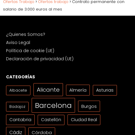
Ofertas Trabajo
Ofertas trabajo
Contrato permanente con
salario de 3.000 euros al mes
¿Quienes Somos?
Aviso Legal
Política de cookie (UE)
Declaración de privacidad (UE)
CATEGORÍAS
Alicante
Almería
Asturias
Albacete
Barcelona
Burgos
Badajoz
Cantabria
Ciudad Real
Castellón
Cádiz
Córdoba