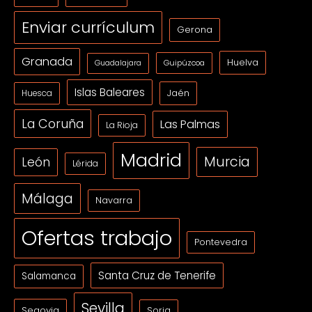
Enviar currículum
Gerona
Granada
Huelva
Guipúzcoa
Guadalajara
Islas Baleares
Jaén
Huesca
La Coruña
Las Palmas
La Rioja
Madrid
Murcia
León
Lérida
Málaga
Navarra
Ofertas trabajo
Pontevedra
Santa Cruz de Tenerife
Salamanca
Sevilla
Segovia
Soria