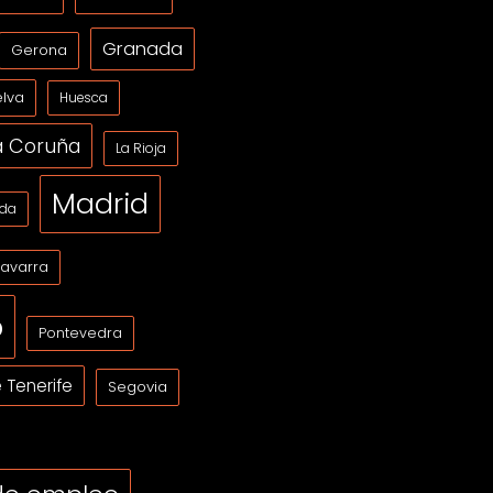
Granada
Gerona
lva
Huesca
a Coruña
La Rioja
Madrid
ida
avarra
o
Pontevedra
 Tenerife
Segovia