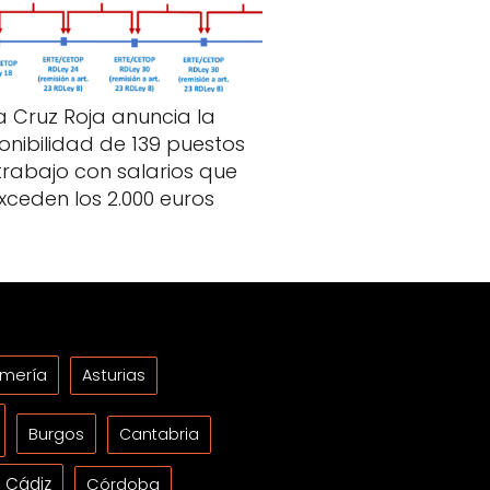
a Cruz Roja anuncia la
onibilidad de 139 puestos
trabajo con salarios que
xceden los 2.000 euros
lmería
Asturias
Burgos
Cantabria
Cádiz
Córdoba