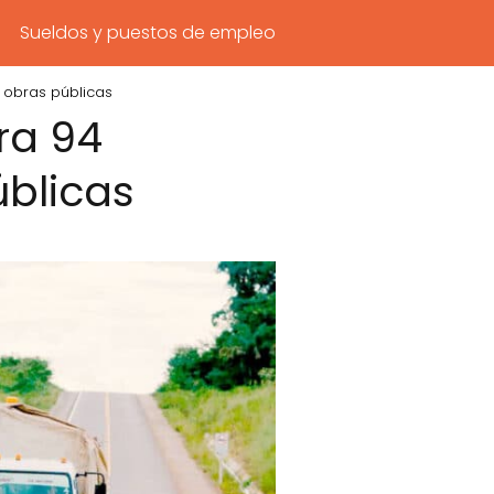
Sueldos y puestos de empleo
 obras públicas
ra 94
úblicas