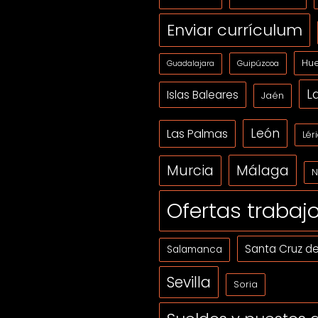
Enviar currículum
Hue
Guipúzcoa
Guadalajara
L
Islas Baleares
Jaén
León
Las Palmas
Lér
Málaga
Murcia
N
Ofertas trabaj
Santa Cruz de
Salamanca
Sevilla
Soria