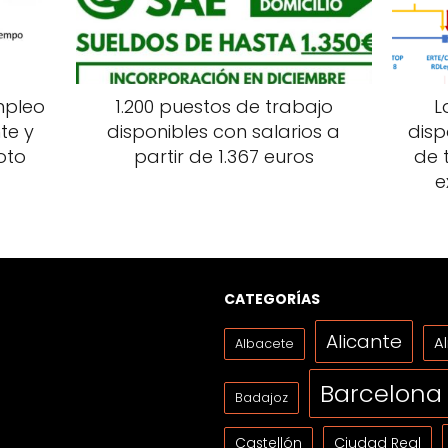
mpleo
1.200 puestos de trabajo
L
te y
disponibles con salarios a
disp
oto
partir de 1.367 euros
de 
e
CATEGORÍAS
Alicante
A
Albacete
Barcelona
Badajoz
Ciudad Real
Castellón