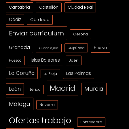
Cantabria
Ciudad Real
Castellón
Cádiz
Córdoba
Enviar currículum
Gerona
Granada
Huelva
Guipúzcoa
Guadalajara
Islas Baleares
Jaén
Huesca
La Coruña
Las Palmas
La Rioja
Madrid
Murcia
León
Lérida
Málaga
Navarra
Ofertas trabajo
Pontevedra