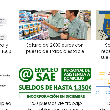
ca y
Salario de 2.000 euros con
So
 1600
puesto de trabajo estable
req
suel
mpleo
1.200 puestos de trabajo
L
te y
disponibles con salarios a
disp