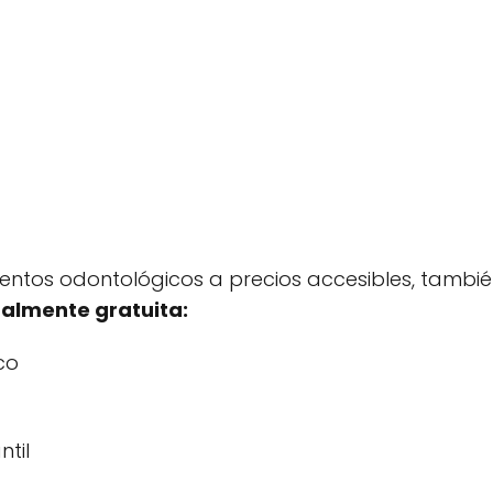
ntos odontológicos a precios accesibles, tambi
talmente gratuita:
co
ntil