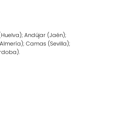
Huelva); Andújar (Jaén);
Almería); Camas (Sevilla);
órdoba).