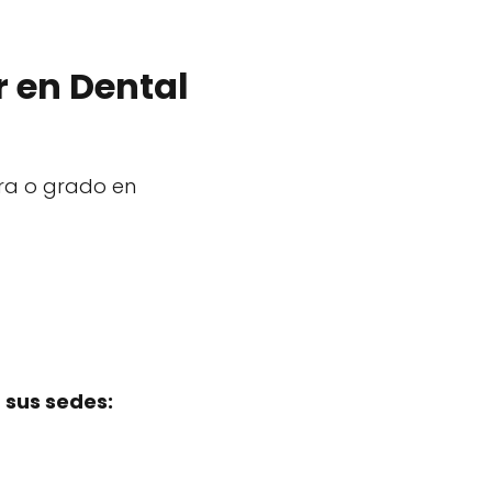
r en Dental
tura o grado en
 sus sedes: