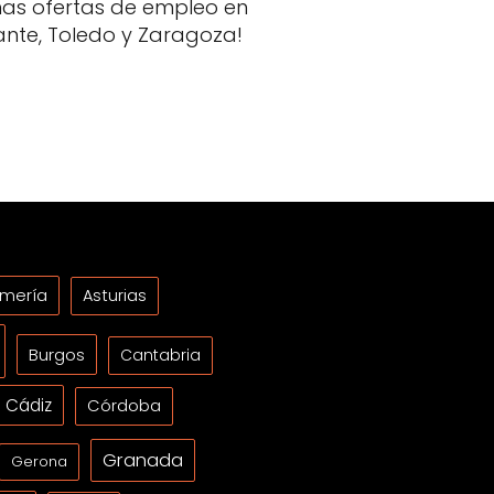
mas ofertas de empleo en
cante, Toledo y Zaragoza!
lmería
Asturias
Burgos
Cantabria
Cádiz
Córdoba
Granada
Gerona