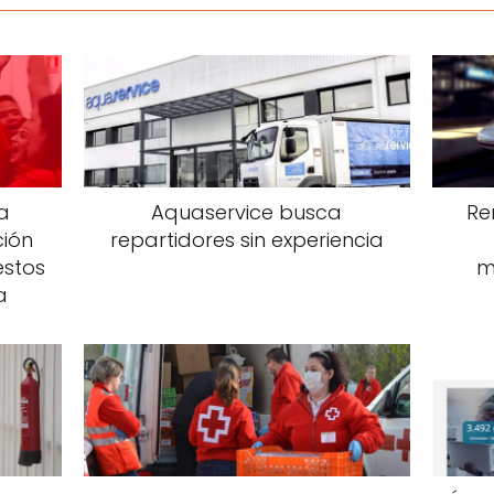
a
Aquaservice busca
Re
ión
repartidores sin experiencia
estos
m
a