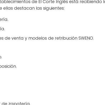
blecimientos de El Corte Inglés está recibiendo 
re ellas destacan las siguientes:
ría.
ía.
s de venta y modelos de retribución SWENO.
.
posición.
 de zapatería.