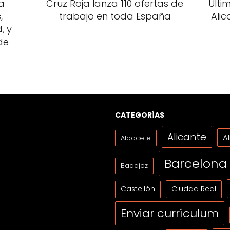
a
Cruz Roja lanza 110 ofertas de
Últi
,
trabajo en toda España
Ali
, y
de
CATEGORÍAS
Alicante
A
Albacete
Barcelona
Badajoz
Ciudad Real
Castellón
Enviar currículum