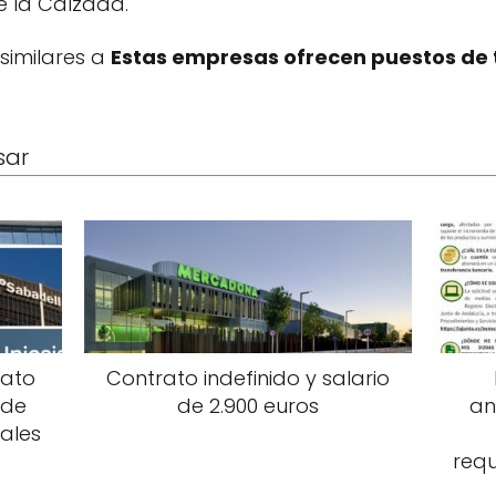
e la Calzada.
 similares a
Estas empresas ofrecen puestos de tr
sar
rato
Contrato indefinido y salario
 de
de 2.900 euros
an
ales
requ