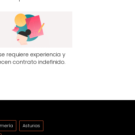
se requiere experiencia y
ecen contrato indefinido.
lmería
Asturias