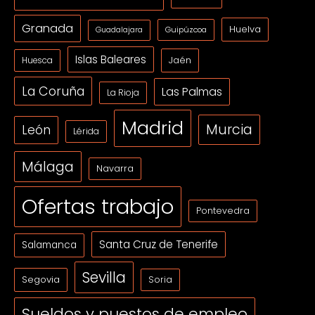
Granada
Huelva
Guipúzcoa
Guadalajara
Islas Baleares
Jaén
Huesca
La Coruña
Las Palmas
La Rioja
Madrid
Murcia
León
Lérida
Málaga
Navarra
Ofertas trabajo
Pontevedra
Santa Cruz de Tenerife
Salamanca
Sevilla
Segovia
Soria
Sueldos y puestos de empleo