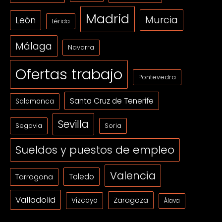
Madrid
Murcia
León
Lérida
Málaga
Navarra
Ofertas trabajo
Pontevedra
Santa Cruz de Tenerife
Salamanca
Sevilla
Segovia
Soria
Sueldos y puestos de empleo
Valencia
Tarragona
Toledo
Valladolid
Zaragoza
Vizcaya
Álava