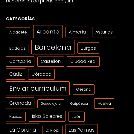
Declaración de privacidad (UE)
CATEGORÍAS
Alicante
Almería
Asturias
Albacete
Barcelona
Burgos
Badajoz
Cantabria
Ciudad Real
Castellón
Cádiz
Córdoba
Enviar currículum
Gerona
Granada
Huelva
Guipúzcoa
Guadalajara
Islas Baleares
Jaén
Huesca
La Coruña
Las Palmas
La Rioja