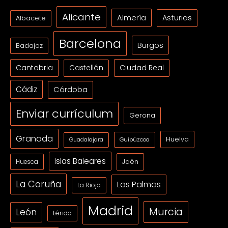
Alicante
Almería
Asturias
Albacete
Barcelona
Burgos
Badajoz
Cantabria
Ciudad Real
Castellón
Cádiz
Córdoba
Enviar currículum
Gerona
Granada
Huelva
Guipúzcoa
Guadalajara
Islas Baleares
Jaén
Huesca
La Coruña
Las Palmas
La Rioja
Madrid
Murcia
León
Lérida