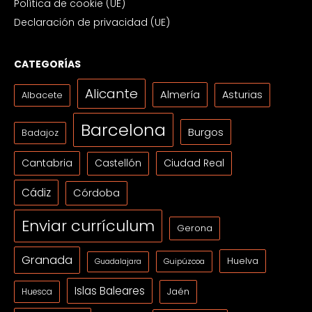
Política de cookie (UE)
Declaración de privacidad (UE)
CATEGORÍAS
Alicante
Almería
Asturias
Albacete
Barcelona
Burgos
Badajoz
Cantabria
Ciudad Real
Castellón
Cádiz
Córdoba
Enviar currículum
Gerona
Granada
Huelva
Guipúzcoa
Guadalajara
Islas Baleares
Jaén
Huesca