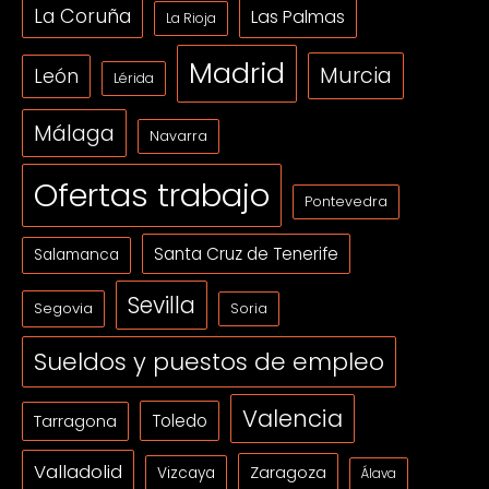
La Coruña
Las Palmas
La Rioja
Madrid
Murcia
León
Lérida
Málaga
Navarra
Ofertas trabajo
Pontevedra
Santa Cruz de Tenerife
Salamanca
Sevilla
Segovia
Soria
Sueldos y puestos de empleo
Valencia
Tarragona
Toledo
Valladolid
Zaragoza
Vizcaya
Álava