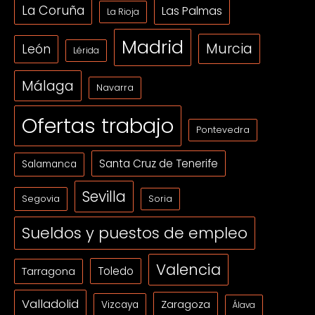
La Coruña
Las Palmas
La Rioja
Madrid
Murcia
León
Lérida
Málaga
Navarra
Ofertas trabajo
Pontevedra
Santa Cruz de Tenerife
Salamanca
Sevilla
Segovia
Soria
Sueldos y puestos de empleo
Valencia
Tarragona
Toledo
Valladolid
Zaragoza
Vizcaya
Álava