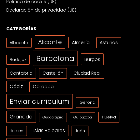
Política de cookie (UE)
Declaración de privacidad (UE)
CATEGORÍAS
Alicante
Almería
Asturias
Albacete
Barcelona
Burgos
Badajoz
Cantabria
Ciudad Real
Castellón
Cádiz
Córdoba
Enviar currículum
Gerona
Granada
Huelva
Guipúzcoa
Guadalajara
Islas Baleares
Jaén
Huesca