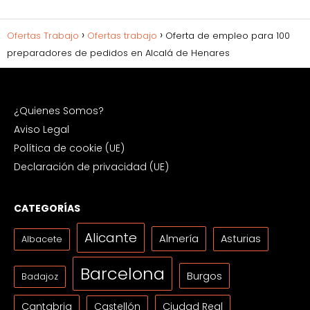
Ofertas Trabajo
Ofertas trabajo
Oferta de empleo para 100
preparadores de pedidos en Alcalá de Henares
¿Quienes Somos?
Aviso Legal
Política de cookie (UE)
Declaración de privacidad (UE)
CATEGORÍAS
Alicante
Almería
Asturias
Albacete
Barcelona
Burgos
Badajoz
Cantabria
Ciudad Real
Castellón