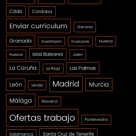
Cádiz
Córdoba
Enviar currículum
Gerona
Granada
Huelva
Guipúzcoa
Guadalajara
Islas Baleares
Jaén
Huesca
La Coruña
Las Palmas
La Rioja
Madrid
Murcia
León
Lérida
Málaga
Navarra
Ofertas trabajo
Pontevedra
Santa Cruz de Tenerife
Salamanca