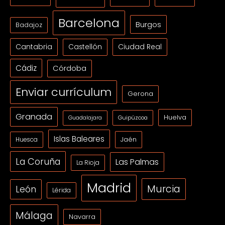
Barcelona
Burgos
Badajoz
Cantabria
Ciudad Real
Castellón
Cádiz
Córdoba
Enviar currículum
Gerona
Granada
Huelva
Guipúzcoa
Guadalajara
Islas Baleares
Jaén
Huesca
La Coruña
Las Palmas
La Rioja
Madrid
Murcia
León
Lérida
Málaga
Navarra