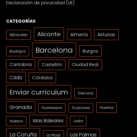
Declaración de privacidad (UE)
CATEGORÍAS
Alicante
Almería
Asturias
Albacete
Barcelona
Burgos
Badajoz
Cantabria
Ciudad Real
Castellón
Cádiz
Córdoba
Enviar currículum
Gerona
Granada
Huelva
Guipúzcoa
Guadalajara
Islas Baleares
Jaén
Huesca
La Coruña
Las Palmas
La Rioja