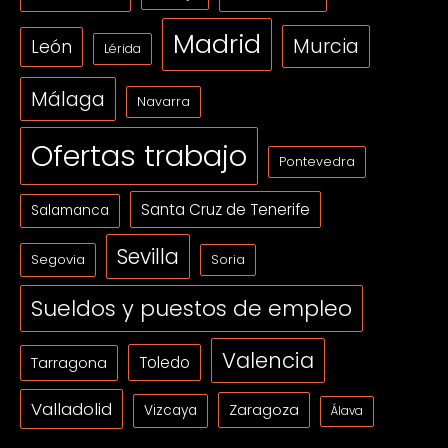
Madrid
Murcia
León
Lérida
Málaga
Navarra
Ofertas trabajo
Pontevedra
Santa Cruz de Tenerife
Salamanca
Sevilla
Segovia
Soria
Sueldos y puestos de empleo
Valencia
Tarragona
Toledo
Valladolid
Zaragoza
Vizcaya
Álava