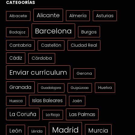
CATEGORÍAS
Alicante
Almería
Asturias
Albacete
Barcelona
Burgos
Badajoz
Cantabria
Ciudad Real
Castellón
Cádiz
Córdoba
Enviar currículum
Gerona
Granada
Huelva
Guipúzcoa
Guadalajara
Islas Baleares
Jaén
Huesca
La Coruña
Las Palmas
La Rioja
Madrid
Murcia
León
Lérida