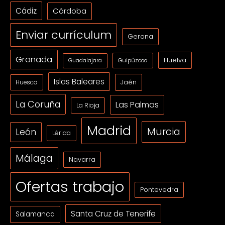
Cádiz
Córdoba
Enviar currículum
Gerona
Granada
Huelva
Guipúzcoa
Guadalajara
Islas Baleares
Jaén
Huesca
La Coruña
Las Palmas
La Rioja
Madrid
Murcia
León
Lérida
Málaga
Navarra
Ofertas trabajo
Pontevedra
Santa Cruz de Tenerife
Salamanca