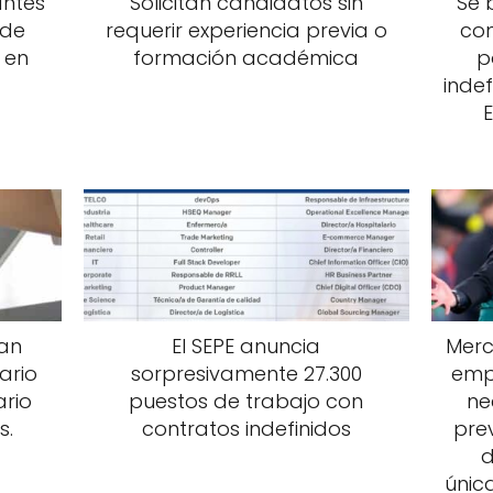
antes
Solicitan candidatos sin
Se 
 de
requerir experiencia previa o
con
 en
formación académica
p
indef
an
El SEPE anuncia
Merc
ario
sorpresivamente 27.300
emp
ario
puestos de trabajo con
ne
s.
contratos indefinidos
prev
d
únic