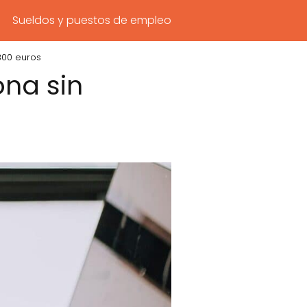
Sueldos y puestos de empleo
300 euros
ona sin