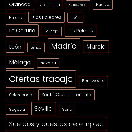
Granada
Huelva
Guipúzcoa
Guadalajara
Islas Baleares
Jaén
Huesca
La Coruña
Las Palmas
La Rioja
Madrid
Murcia
León
Lérida
Málaga
Navarra
Ofertas trabajo
Pontevedra
Santa Cruz de Tenerife
Salamanca
Sevilla
Segovia
Soria
Sueldos y puestos de empleo