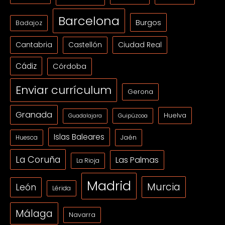
Barcelona
Burgos
Badajoz
Cantabria
Ciudad Real
Castellón
Cádiz
Córdoba
Enviar currículum
Gerona
Granada
Huelva
Guipúzcoa
Guadalajara
Islas Baleares
Jaén
Huesca
La Coruña
Las Palmas
La Rioja
Madrid
Murcia
León
Lérida
Málaga
Navarra