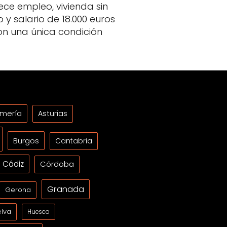
ece empleo, vivienda sin
o y salario de 18.000 euros
on una única condición
lmería
Asturias
Burgos
Cantabria
Cádiz
Córdoba
Granada
Gerona
lva
Huesca