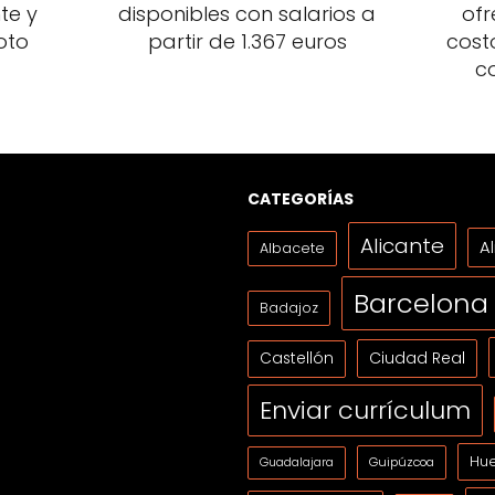
te y
disponibles con salarios a
ofr
oto
partir de 1.367 euros
cost
c
CATEGORÍAS
Alicante
A
Albacete
Barcelona
Badajoz
Ciudad Real
Castellón
Enviar currículum
Hue
Guipúzcoa
Guadalajara