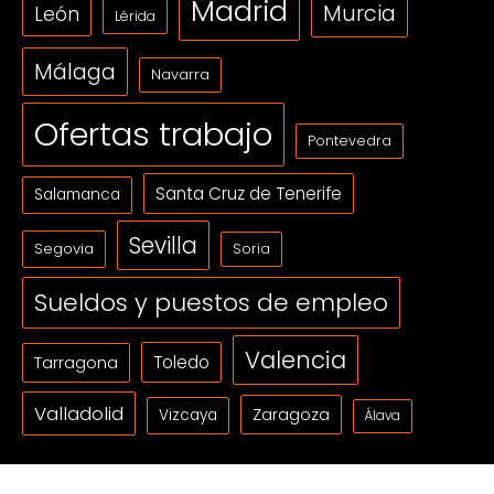
Madrid
Murcia
León
Lérida
Málaga
Navarra
Ofertas trabajo
Pontevedra
Santa Cruz de Tenerife
Salamanca
Sevilla
Segovia
Soria
Sueldos y puestos de empleo
Valencia
Tarragona
Toledo
Valladolid
Zaragoza
Vizcaya
Álava