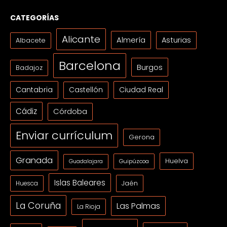
CATEGORÍAS
Alicante
Almería
Asturias
Albacete
Barcelona
Burgos
Badajoz
Cantabria
Ciudad Real
Castellón
Cádiz
Córdoba
Enviar currículum
Gerona
Granada
Huelva
Guipúzcoa
Guadalajara
Islas Baleares
Jaén
Huesca
La Coruña
Las Palmas
La Rioja