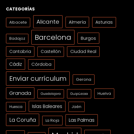
CATEGORÍAS
Alicante
Almería
Asturias
Albacete
Barcelona
Burgos
Badajoz
Cantabria
Ciudad Real
Castellón
Cádiz
Córdoba
Enviar currículum
Gerona
Granada
Huelva
Guipúzcoa
Guadalajara
Islas Baleares
Jaén
Huesca
La Coruña
Las Palmas
La Rioja