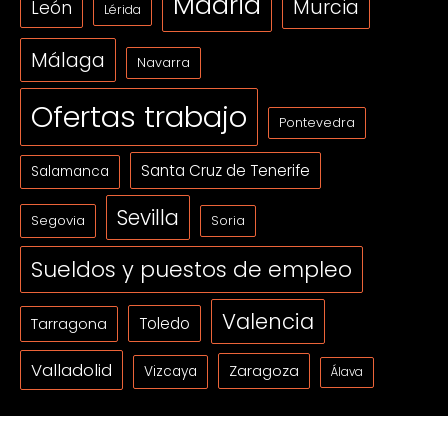
Madrid
Murcia
León
Lérida
Málaga
Navarra
Ofertas trabajo
Pontevedra
Santa Cruz de Tenerife
Salamanca
Sevilla
Segovia
Soria
Sueldos y puestos de empleo
Valencia
Tarragona
Toledo
Valladolid
Zaragoza
Vizcaya
Álava