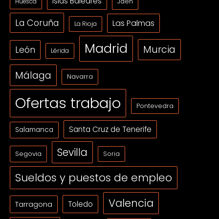
Islas Baleares
Jaén
Huesca
La Coruña
Las Palmas
La Rioja
Madrid
Murcia
León
Lérida
Málaga
Navarra
Ofertas trabajo
Pontevedra
Santa Cruz de Tenerife
Salamanca
Sevilla
Segovia
Soria
Sueldos y puestos de empleo
Valencia
Tarragona
Toledo