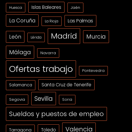
Islas Baleares
Jaén
Huesca
La Coruña
Las Palmas
La Rioja
Madrid
Murcia
León
Lérida
Málaga
Navarra
Ofertas trabajo
Pontevedra
Santa Cruz de Tenerife
Salamanca
Sevilla
Segovia
Soria
Sueldos y puestos de empleo
Valencia
Tarragona
Toledo