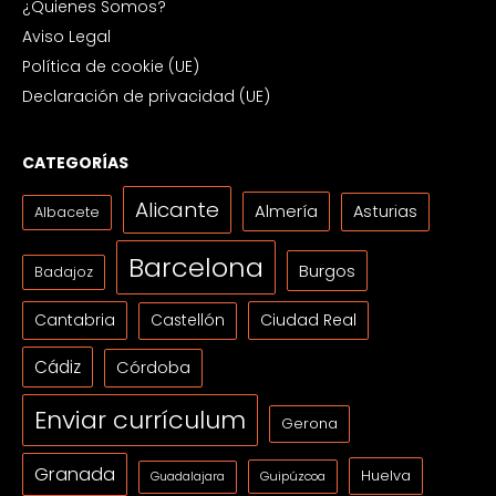
¿Quienes Somos?
Aviso Legal
Política de cookie (UE)
Declaración de privacidad (UE)
CATEGORÍAS
Alicante
Almería
Asturias
Albacete
Barcelona
Burgos
Badajoz
Cantabria
Ciudad Real
Castellón
Cádiz
Córdoba
Enviar currículum
Gerona
Granada
Huelva
Guipúzcoa
Guadalajara