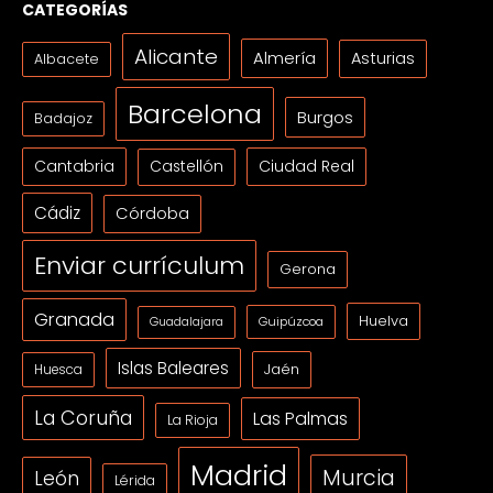
CATEGORÍAS
Alicante
Almería
Asturias
Albacete
Barcelona
Burgos
Badajoz
Cantabria
Ciudad Real
Castellón
Cádiz
Córdoba
Enviar currículum
Gerona
Granada
Huelva
Guipúzcoa
Guadalajara
Islas Baleares
Jaén
Huesca
La Coruña
Las Palmas
La Rioja
Madrid
Murcia
León
Lérida