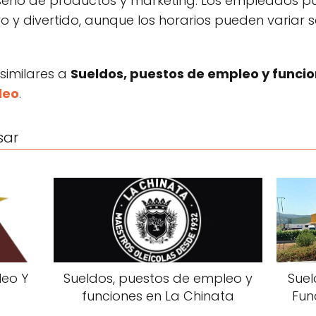
diseño de productos y marketing. Los empleados p
o y divertido, aunque los horarios pueden variar s
 similares a
Sueldos, puestos de empleo y funci
leo
.
sar
leo Y
Sueldos, puestos de empleo y
Suel
funciones en La Chinata
Fun