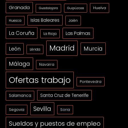
Granada
Huelva
Guipúzcoa
Guadalajara
Islas Baleares
Jaén
Huesca
La Coruña
Las Palmas
La Rioja
Madrid
Murcia
León
Lérida
Málaga
Navarra
Ofertas trabajo
Pontevedra
Santa Cruz de Tenerife
Salamanca
Sevilla
Segovia
Soria
Sueldos y puestos de empleo