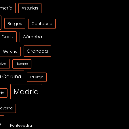
lmería
Asturias
Burgos
Cantabria
Cádiz
Córdoba
Granada
Gerona
lva
Huesca
a Coruña
La Rioja
Madrid
ida
avarra
o
Pontevedra