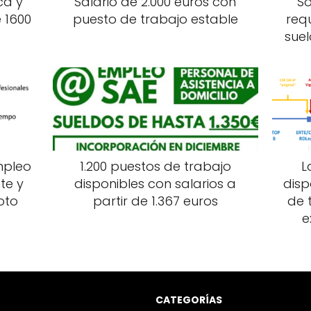
ca y
Salario de 2.000 euros con
So
 1600
puesto de trabajo estable
req
suel
mpleo
1.200 puestos de trabajo
L
te y
disponibles con salarios a
disp
oto
partir de 1.367 euros
de 
e
CATEGORÍAS