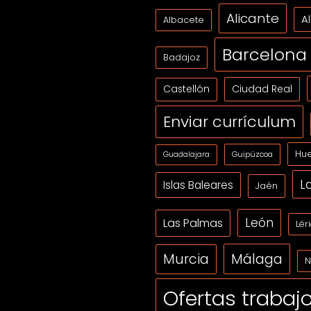
Alicante
A
Albacete
Barcelona
Badajoz
Ciudad Real
Castellón
Enviar currículum
Hue
Guipúzcoa
Guadalajara
L
Islas Baleares
Jaén
León
Las Palmas
Lér
Málaga
Murcia
N
Ofertas trabaj