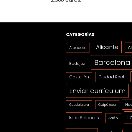
CATEGORÍAS
Alicante
A
Albacete
Barcelona
Badajoz
Ciudad Real
Castellón
Enviar currículum
Hue
Guipúzcoa
Guadalajara
L
Islas Baleares
Jaén