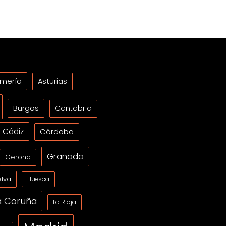
lmería
Asturias
Burgos
Cantabria
Cádiz
Córdoba
Granada
Gerona
lva
Huesca
a Coruña
La Rioja