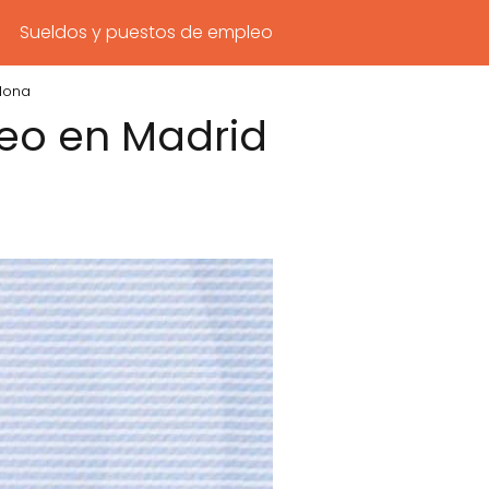
Sueldos y puestos de empleo
elona
leo en Madrid