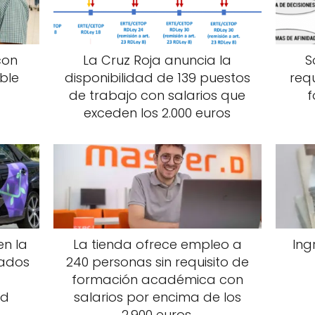
con
La Cruz Roja anuncia la
S
ble
disponibilidad de 139 puestos
requ
de trabajo con salarios que
exceden los 2.000 euros
en la
La tienda ofrece empleo a
Ing
ados
240 personas sin requisito de
formación académica con
id
salarios por encima de los
2.900 euros.