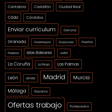
Cantabria
Ciudad Real
Castellón
Cádiz
Córdoba
Enviar currículum
Gerona
Granada
Huelva
Guipúzcoa
Guadalajara
Islas Baleares
Jaén
Huesca
La Coruña
Las Palmas
La Rioja
Madrid
Murcia
León
Lérida
Málaga
Navarra
Ofertas trabajo
Pontevedra