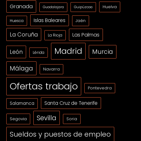
Granada
Huelva
Guipúzcoa
Guadalajara
Islas Baleares
Jaén
Huesca
La Coruña
Las Palmas
La Rioja
Madrid
Murcia
León
Lérida
Málaga
Navarra
Ofertas trabajo
Pontevedra
Santa Cruz de Tenerife
Salamanca
Sevilla
Segovia
Soria
Sueldos y puestos de empleo