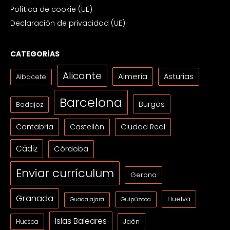
Política de cookie (UE)
Declaración de privacidad (UE)
CATEGORÍAS
Alicante
Almería
Asturias
Albacete
Barcelona
Burgos
Badajoz
Cantabria
Ciudad Real
Castellón
Cádiz
Córdoba
Enviar currículum
Gerona
Granada
Huelva
Guipúzcoa
Guadalajara
Islas Baleares
Jaén
Huesca