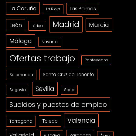
La Coruña
Las Palmas
La Rioja
Madrid
Murcia
León
Lérida
Málaga
Navarra
Ofertas trabajo
Pontevedra
Santa Cruz de Tenerife
Salamanca
Sevilla
Segovia
Soria
Sueldos y puestos de empleo
Valencia
Tarragona
Toledo
Valladolid
Zaragoza
Vizcaya
Álava