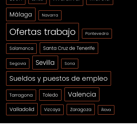
Málaga
Navarra
Ofertas trabajo
Pontevedra
Santa Cruz de Tenerife
Salamanca
Sevilla
Segovia
Soria
Sueldos y puestos de empleo
Valencia
Tarragona
Toledo
Valladolid
Zaragoza
Vizcaya
Álava