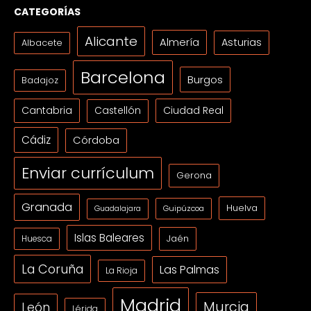
CATEGORÍAS
Alicante
Almería
Asturias
Albacete
Barcelona
Burgos
Badajoz
Cantabria
Ciudad Real
Castellón
Cádiz
Córdoba
Enviar currículum
Gerona
Granada
Huelva
Guipúzcoa
Guadalajara
Islas Baleares
Jaén
Huesca
La Coruña
Las Palmas
La Rioja
Madrid
Murcia
León
Lérida