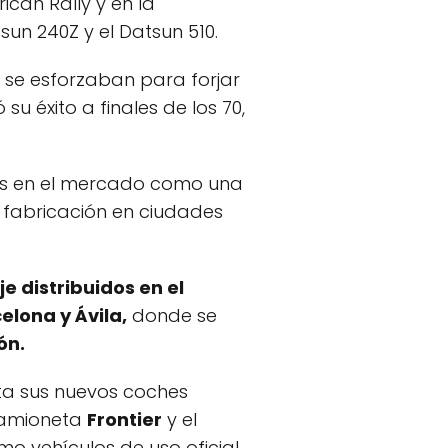
can Rally y en la
n 240Z y el Datsun 510.
 se esforzaban para forjar
 éxito a finales de los 70,
dos en el mercado como una
 fabricación en ciudades
 distribuidos en el
elona y Ávila,
donde se
ón.
ta sus nuevos coches
amioneta
Frontier
y el
o vehículos de uso oficial