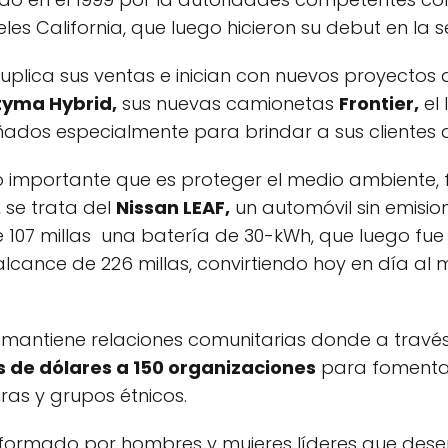
es California, que luego hicieron su debut en la s
uplica sus ventas e inician con nuevos proyectos 
tyma Hybrid,
sus nuevas camionetas
Frontier,
el
ñados especialmente para brindar a sus clientes a
 importante que es proteger el medio ambiente, 
 se trata del
Nissan LEAF,
un automóvil sin emisio
de 107 millas una batería de 30-kWh, que luego fu
lcance de 226 millas, convirtiendo hoy en día al
mantiene relaciones comunitarias donde a travé
 de dólares a 150 organizaciones
para fomentar
uras y grupos étnicos.
formado por hombres y mujeres líderes que des