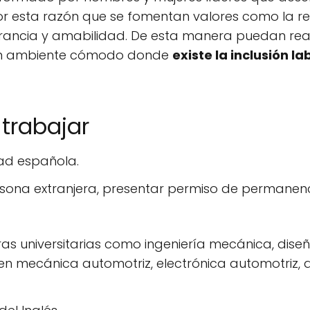
or esta razón que se fomentan valores como la re
erancia y amabilidad. De esta manera puedan reali
un ambiente cómodo donde
existe la inclusión l
 trabajar
ad española.
rsona extranjera, presentar permiso de permanenc
as universitarias como ingeniería mecánica, diseñ
en mecánica automotriz, electrónica automotriz, a