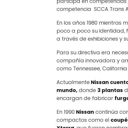
participa en competencias 
competencia SCCA Trans AM 
En los años 1980 mientras 
poco a poco su identidad, N
a través de exhibiciones y s
Para su directiva era nece
compañía innovadora y amb
como Tennessee, California 
Actualmente
Nissan cuenta
mundo,
donde
3 plantas
d
encargan de fabricar
furg
En 1990
Nissan
continúa con
compactos como el
coupé 
Xterra
, que fueron nombra