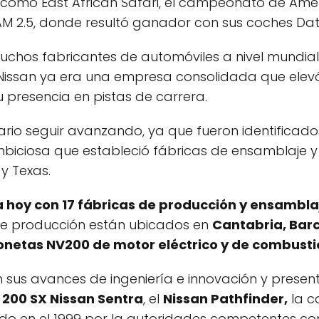
como East African Safari, el campeonato de Ameri
2.5, donde resultó ganador con sus coches Datsu
muchos fabricantes de automóviles a nivel mundial
issan ya era una empresa consolidada que elevó su
u presencia en pistas de carrera.
sario seguir avanzando, ya que fueron identifica
iciosa que estableció fábricas de ensamblaje y
y Texas.
 hoy con 17 fábricas de producción y ensamblaje
e producción están ubicados en
Cantabria, Barc
onetas NV200 de motor eléctrico y de combusti
 sus avances de ingeniería e innovación y presen
200 SX Nissan Sentra
, el
Nissan Pathfinder,
la c
do en el 1999 por la autoridades competentes com