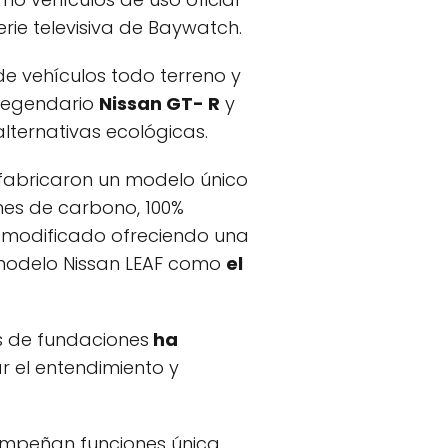
erie televisiva de Baywatch.
de vehículos todo terreno y
 legendario
Nissan GT- R
y
lternativas ecológicas.
fabricaron un modelo único
nes de carbono, 100%
e modificado ofreciendo una
 modelo Nissan LEAF como
el
s de fundaciones
ha
 el entendimiento y
empeñan funciones única