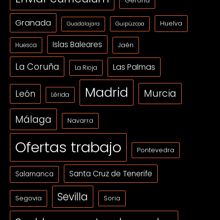
Gerona
Granada
Huelva
Guipúzcoa
Guadalajara
Islas Baleares
Jaén
Huesca
La Coruña
Las Palmas
La Rioja
Madrid
Murcia
León
Lérida
Málaga
Navarra
Ofertas trabajo
Pontevedra
Santa Cruz de Tenerife
Salamanca
Sevilla
Segovia
Soria