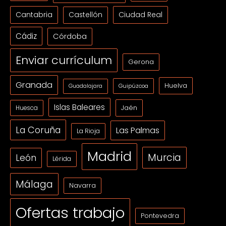
Cantabria
Ciudad Real
Castellón
Cádiz
Córdoba
Enviar currículum
Gerona
Granada
Huelva
Guipúzcoa
Guadalajara
Islas Baleares
Jaén
Huesca
La Coruña
Las Palmas
La Rioja
Madrid
Murcia
León
Lérida
Málaga
Navarra
Ofertas trabajo
Pontevedra