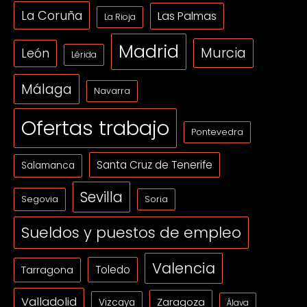
La Coruña
Las Palmas
La Rioja
Madrid
Murcia
León
Lérida
Málaga
Navarra
Ofertas trabajo
Pontevedra
Santa Cruz de Tenerife
Salamanca
Sevilla
Segovia
Soria
Sueldos y puestos de empleo
Valencia
Tarragona
Toledo
Valladolid
Zaragoza
Vizcaya
Álava