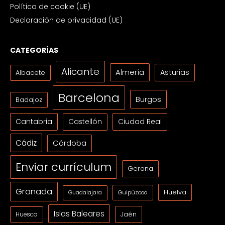
Política de cookie (UE)
Declaración de privacidad (UE)
CATEGORÍAS
Alicante
Almería
Asturias
Albacete
Barcelona
Burgos
Badajoz
Cantabria
Ciudad Real
Castellón
Cádiz
Córdoba
Enviar currículum
Gerona
Granada
Huelva
Guipúzcoa
Guadalajara
Islas Baleares
Jaén
Huesca