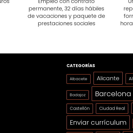
uros
Empleo con contrato
U
permanente, 32 días hábiles
rep
de vacaciones y paquete de
for
prestaciones sociales
hora
CATEGORÍAS
Alicante
A
Albacete
Barcelona
Badajoz
Ciudad Real
Castellón
Enviar currículum