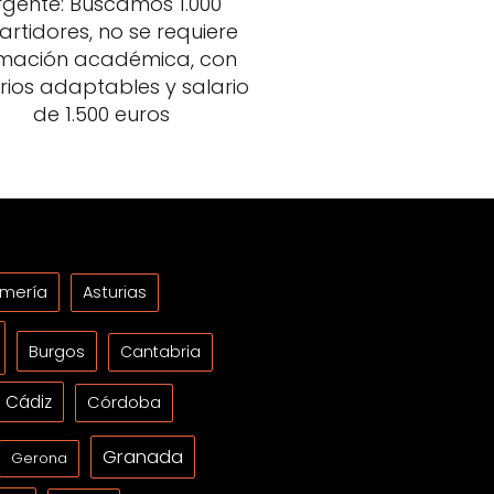
rgente: Buscamos 1.000
artidores, no se requiere
mación académica, con
rios adaptables y salario
de 1.500 euros
lmería
Asturias
Burgos
Cantabria
Cádiz
Córdoba
Granada
Gerona