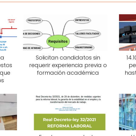
la
Solicitan candidatos sin
14.
estos
requerir experiencia previa o
pe
 que
formación académica
has
os