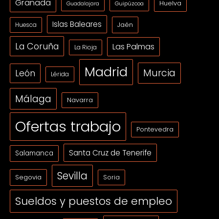
Granada
Huelva
Guipúzcoa
Guadalajara
Islas Baleares
Jaén
Huesca
La Coruña
Las Palmas
La Rioja
Madrid
Murcia
León
Lérida
Málaga
Navarra
Ofertas trabajo
Pontevedra
Santa Cruz de Tenerife
Salamanca
Sevilla
Segovia
Soria
Sueldos y puestos de empleo