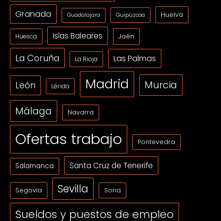
Granada
Huelva
Guipúzcoa
Guadalajara
Islas Baleares
Jaén
Huesca
La Coruña
Las Palmas
La Rioja
Madrid
Murcia
León
Lérida
Málaga
Navarra
Ofertas trabajo
Pontevedra
Santa Cruz de Tenerife
Salamanca
Sevilla
Segovia
Soria
Sueldos y puestos de empleo