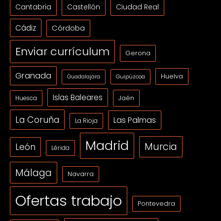
Cantabria
Ciudad Real
Castellón
Cádiz
Córdoba
Enviar currículum
Gerona
Granada
Huelva
Guipúzcoa
Guadalajara
Islas Baleares
Jaén
Huesca
La Coruña
Las Palmas
La Rioja
Madrid
Murcia
León
Lérida
Málaga
Navarra
Ofertas trabajo
Pontevedra