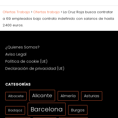
Ofertas Trabajo
Ofertas trabajo
La Cruz Roja busca contratar
a 69 empleados bajo contrato indefinido con salarios de hasta
2.400 euros.
¿Quienes Somos?
Aviso Legal
Política de cookie (UE)
Declaración de privacidad (UE)
CATEGORÍAS
Alicante
Almería
Asturias
Albacete
Barcelona
Burgos
Badajoz