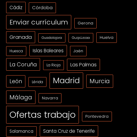
Cádiz
Córdoba
Enviar currículum
Gerona
Granada
Huelva
Guipúzcoa
Guadalajara
Islas Baleares
Jaén
Huesca
La Coruña
Las Palmas
La Rioja
Madrid
Murcia
León
Lérida
Málaga
Navarra
Ofertas trabajo
Pontevedra
Santa Cruz de Tenerife
Salamanca