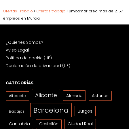
Ofertas Trabajo
Ofertas trabajo
Limcamar crea más de 2.157
empleos en Murcia
¿Quienes Somos?
Aviso Legal
Política de cookie (UE)
Declaración de privacidad (UE)
CATEGORÍAS
Alicante
Almería
Asturias
Albacete
Barcelona
Burgos
Badajoz
Cantabria
Ciudad Real
Castellón