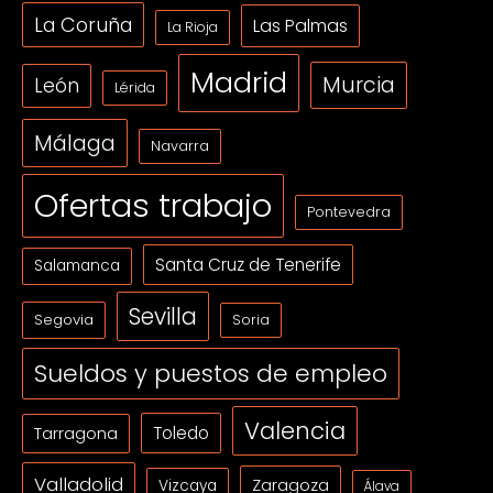
La Coruña
Las Palmas
La Rioja
Madrid
Murcia
León
Lérida
Málaga
Navarra
Ofertas trabajo
Pontevedra
Santa Cruz de Tenerife
Salamanca
Sevilla
Segovia
Soria
Sueldos y puestos de empleo
Valencia
Tarragona
Toledo
Valladolid
Zaragoza
Vizcaya
Álava