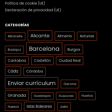
Política de cookie (UE)
Declaración de privacidad (UE)
CATEGORÍAS
Alicante
Almería
Asturias
Albacete
Barcelona
Burgos
Badajoz
Cantabria
Ciudad Real
Castellón
Cádiz
Córdoba
Enviar currículum
Gerona
Granada
Huelva
Guipúzcoa
Guadalajara
Islas Baleares
Jaén
Huesca