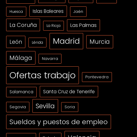
Islas Baleares
Jaén
Huesca
La Coruña
Las Palmas
La Rioja
Madrid
Murcia
León
Lérida
Málaga
Navarra
Ofertas trabajo
Pontevedra
Santa Cruz de Tenerife
Salamanca
Sevilla
Segovia
Soria
Sueldos y puestos de empleo