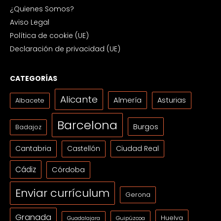
¿Quienes Somos?
Aviso Legal
Política de cookie (UE)
Declaración de privacidad (UE)
CATEGORÍAS
Alicante
Almería
Asturias
Albacete
Barcelona
Burgos
Badajoz
Cantabria
Ciudad Real
Castellón
Cádiz
Córdoba
Enviar currículum
Gerona
Granada
Huelva
Guipúzcoa
Guadalajara